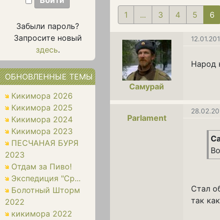
1
...
3
4
5
6
(
Забыли пароль?
Запросите новый
12.01.20
здесь
.
Народ 
ОБНОВЛЕННЫЕ ТЕМЫ
Самурай
Кикимора 2026
Кикимора 2025
28.02.20
Parlament
Кикимора 2024
Кикимора 2023
Са
ПЕСЧАНАЯ БУРЯ
Во
2023
Отдам за Пиво!
Экспедиция "Ср...
Стал о
Болотный Шторм
так как
2022
кикимора 2022