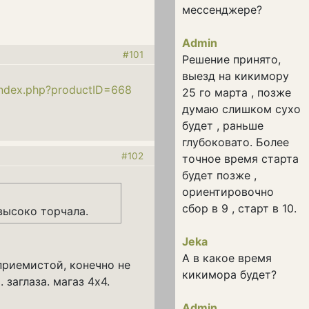
мессенджере?
Admin
#101
Решение принято,
выезд на кикимору
/index.php?productID=668
25 го марта , позже
думаю слишком сухо
будет , раньше
глубоковато. Более
#102
точное время старта
будет позже ,
ориентировочно
сбор в 9 , старт в 10.
 высоко торчала.
Jeka
А в какое время
приемистой, конечно не
кикимора будет?
 заглаза. магаз 4х4.
Admin