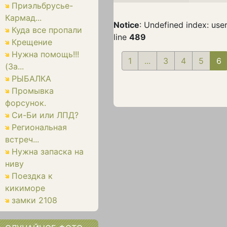
Приэльбрусье-
Кармад...
Notice
: Undefined index: use
Куда все пропали
line
489
Крещение
Нужна помощь!!!
1
...
3
4
5
6
(
(За...
РЫБАЛКА
Промывка
форсунок.
Си-Би или ЛПД?
Региональная
встреч...
Нужна запаска на
ниву
Поездка к
кикиморе
замки 2108