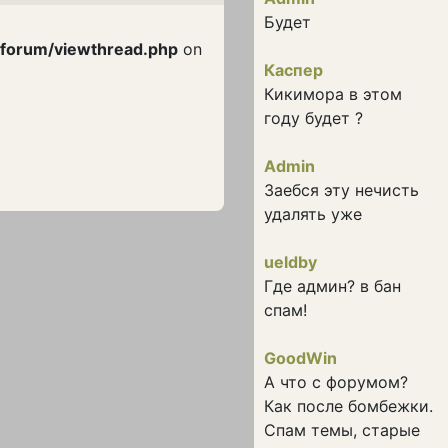
Будет
/forum/viewthread.php
on
Каспер
Кикимора в этом
году будет ?
Admin
Заебся эту нечисть
удалять уже
ueldby
Где админ? в бан
спам!
GoodWin
А что с форумом?
Как после бомбежки.
Спам темы, старые