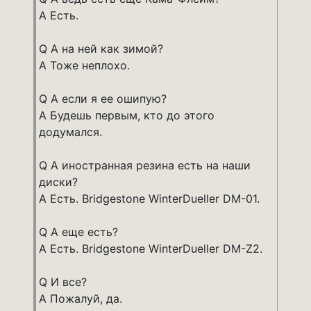
A Есть.
Q А на ней как зимой?
A Тоже неплохо.
Q А если я ее ошипую?
A Будешь первым, кто до этого
додумался.
Q А иностранная резина есть на наши
диски?
A Есть. Bridgestone WinterDueller DM-01.
Q А еще есть?
A Есть. Bridgestone WinterDueller DM-Z2.
Q И все?
A Пожалуй, да.