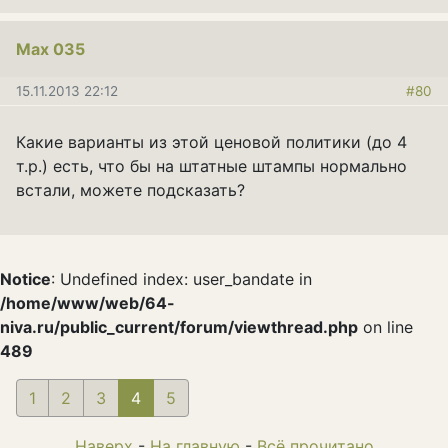
Мах 035
15.11.2013 22:12
#80
Какие варианты из этой ценовой политики (до 4
т.р.) есть, что бы на штатные штампы нормально
встали, можете подсказать?
Notice
: Undefined index: user_bandate in
/home/www/web/64-
niva.ru/public_current/forum/viewthread.php
on line
489
1
2
3
4
(current)
5
Наверх
-
На главную
-
Всё прочитано