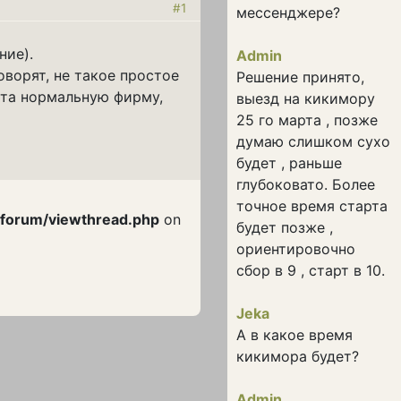
#1
мессенджере?
ние).
Admin
оворят, не такое простое
Решение принято,
ста нормальную фирму,
выезд на кикимору
25 го марта , позже
думаю слишком сухо
будет , раньше
глубоковато. Более
точное время старта
/forum/viewthread.php
on
будет позже ,
ориентировочно
сбор в 9 , старт в 10.
Jeka
А в какое время
кикимора будет?
Admin