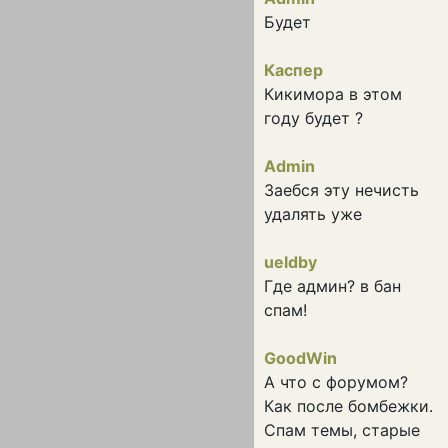
Будет
Каспер
Кикимора в этом
году будет ?
Admin
Заебся эту нечисть
удалять уже
ueldby
Где админ? в бан
спам!
GoodWin
А что с форумом?
Как после бомбежки.
Спам темы, старые