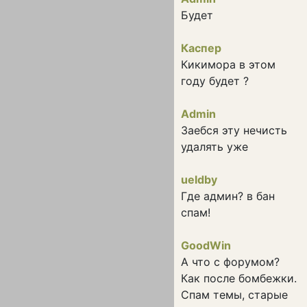
Будет
Каспер
Кикимора в этом
году будет ?
Admin
Заебся эту нечисть
удалять уже
ueldby
Где админ? в бан
спам!
GoodWin
А что с форумом?
Как после бомбежки.
Спам темы, старые