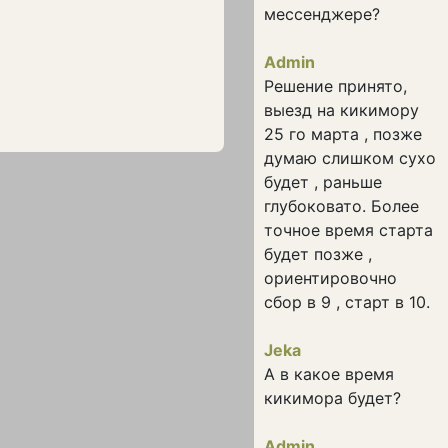
мессенджере?
Admin
Решение принято,
выезд на кикимору
25 го марта , позже
думаю слишком сухо
будет , раньше
глубоковато. Более
точное время старта
будет позже ,
ориентировочно
сбор в 9 , старт в 10.
Jeka
А в какое время
кикимора будет?
Admin