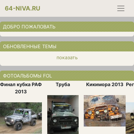
64-NIVA.RU
ДОБРО ПОЖАЛОВАТЬ
ОБНОВЛЕННЫЕ ТЕМЫ
показать
ФОТОАЛЬБОМЫ FOL
Финал кубка РАФ
Труба
Кикимора 2013
Рег
2013