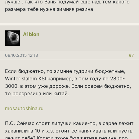
лучше . так что Вань подумай еще над тем какого
размера тебе нужна зимняя резина
A1bion
08.10.2015 12:18
#7
Если бюджетно, то зимние гудричи бюджетные,
Winter slalom KSI например, в том году по 2800-
3000, в этом уже дороже. Если совсем бюджетно,
то россрезина или китай.
mosautoshina.ru
П.С. Сейчас стоят липучки какие-то, в сарае лежит
хакапилита 10 и х.з. стоит её напяливать или пусть
лежит себе? Кстати тоже бюджетная резина, про