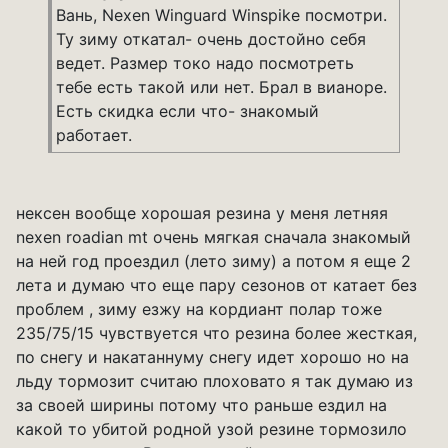
Вань, Nexen Winguard Winspike посмотри.
Ту зиму откатал- очень достойно себя
ведет. Размер токо надо посмотреть
тебе есть такой или нет. Брал в вианоре.
Есть скидка если что- знакомый
работает.
нексен вообще хорошая резина у меня летняя
nexen roadian mt очень мягкая сначала знакомый
на ней год проездил (лето зиму) а потом я еще 2
лета и думаю что еще пару сезонов от катает без
проблем , зиму езжу на кордиант полар тоже
235/75/15 чувствуется что резина более жесткая,
по снегу и накатаннуму снегу идет хорошо но на
льду тормозит считаю плоховато я так думаю из
за своей ширины потому что раньше ездил на
какой то убитой родной узой резине тормозило