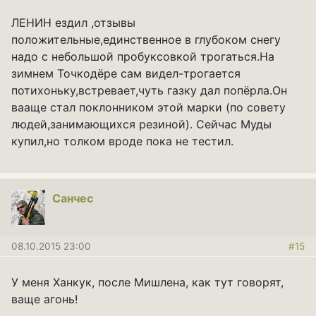
ЛЕНИН ездил ,отзывы
положительные,единственное в глубоком снегу
надо с небольшой пробуксовкой трогаться.На
зимнем Точкодёре сам видел-трогается
потихоньку,встревает,чуть газку дал попёрла.Он
вааще стал поклонником этой марки (по совету
людей,занимающихся резиной). Сейчас Муды
купил,но толком вроде пока не тестил.
Санчес
08.10.2015 23:00
#15
У меня Ханкук, после Мишлена, как тут говорят,
ваще агонь!