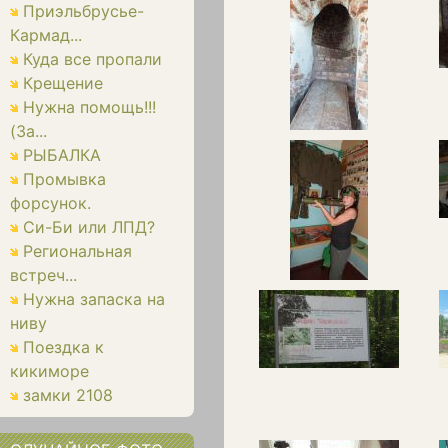
Приэльбрусье-
Кармад...
Куда все пропали
Крещение
Нужна помощь!!!
(За...
РЫБАЛКА
Промывка
форсунок.
Си-Би или ЛПД?
Региональная
встреч...
Нужна запаска на
ниву
Поездка к
кикиморе
замки 2108