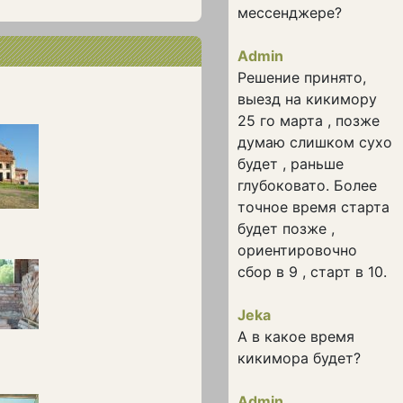
мессенджере?
Admin
Решение принято,
выезд на кикимору
25 го марта , позже
думаю слишком сухо
будет , раньше
глубоковато. Более
точное время старта
будет позже ,
ориентировочно
сбор в 9 , старт в 10.
Jeka
А в какое время
кикимора будет?
Admin